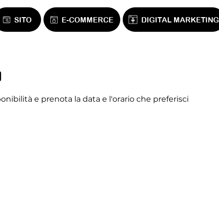
Prova
SITO
E-COMMERCE
DIGITAL MARKETING
Prova
Prova
o
nibilità e prenota la data e l'orario che preferisci